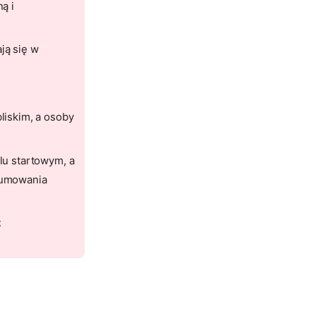
ą i
ją się w
iskim, a osoby
lu startowym, a
sumowania
z