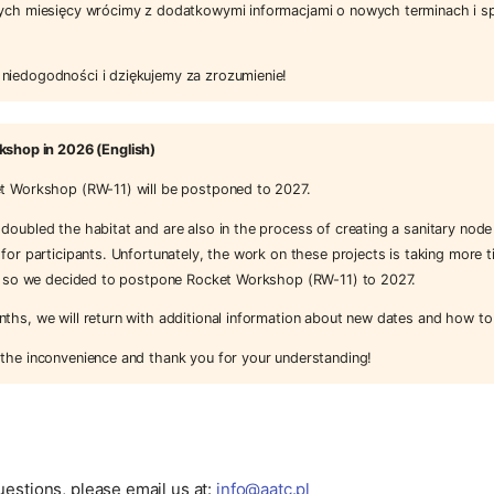
zych miesięcy wrócimy z dodatkowymi informacjami o nowych terminach i s
niedogodności i dziękujemy za zrozumienie!
shop in 2026 (English)
et Workshop (RW-11) will be postponed to 2027.
doubled the habitat and are also in the process of creating a sanitary node
 for participants. Unfortunately, the work on these projects is taking more 
ed, so we decided to postpone Rocket Workshop (RW-11) to 2027.
ths, we will return with additional information about new dates and how to
 the inconvenience and thank you for your understanding!
uestions, please email us at:
info@aatc.pl