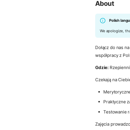
About
Polish lang
We apologize, tha
Dołącz do nas n
współpracy z Pol
Gdzie:
Rzepienni
Czekają na Ciebi
Merytoryczne
Praktyczne z
Testowanie r
Zajęcia prowadz