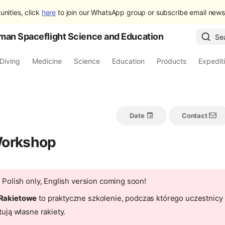
unities, click
here
to join our WhatsApp group or subscribe email newsl
man Spaceflight Science and Education
Se
Diving
Medicine
Science
Education
Products
Expedit
Date
Contact
Workshop
n Polish only, English version coming soon!
Rakietowe
to praktyczne szkolenie, podczas którego uczestnicy 
tują własne rakiety.