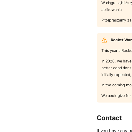
W ciągu najbliżs
aplikowania.
Przepraszamy za 
Rocket Work
This year's Rock
In 2026, we have 
better conditions
initially expect
In the coming mon
We apologize for
Contact
If you have any q