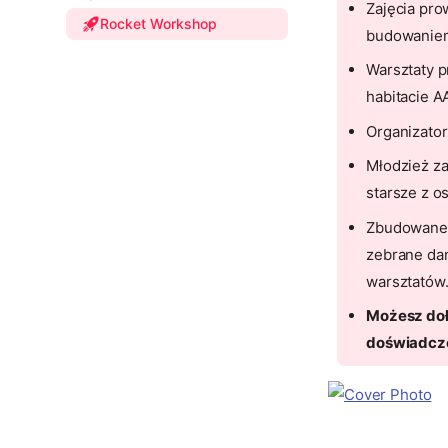
Zajęcia pro
Rocket Workshop
budowaniem
Warsztaty p
habitacie 
Organizato
Młodzież z
starsze z o
Zbudowane 
zebrane da
warsztatów
Możesz doł
doświadcze