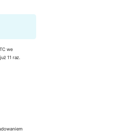
ATC we
uż 11 raz.
budowaniem