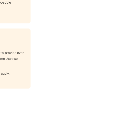
posobie
 to provide even
time than we
 apply.