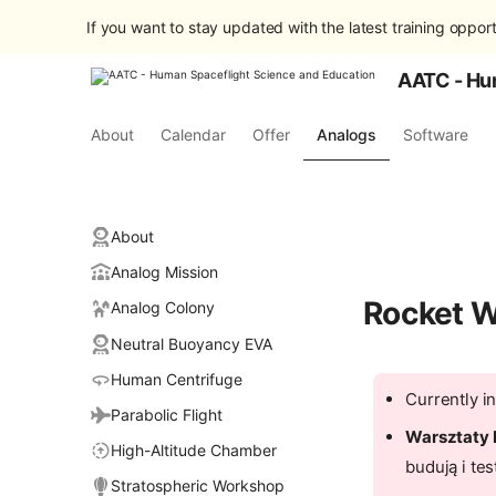
If you want to stay updated with the latest training opport
AATC - Hu
About
Calendar
Offer
Analogs
Software
About
Analog Mission
Rocket 
Analog Colony
Neutral Buoyancy EVA
Human Centrifuge
Currently i
Parabolic Flight
Warsztaty 
High-Altitude Chamber
budują i tes
Stratospheric Workshop