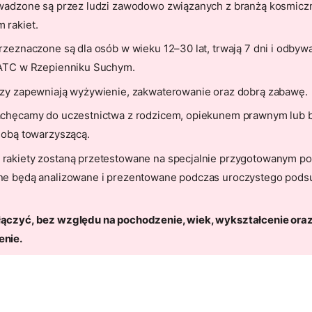
wadzone są przez ludzi zawodowo związanych z branżą kosmiczn
 rakiet.
rzeznaczone są dla osób w wieku 12–30 lat, trwają 7 dni i odbywa
AATC w Rzepienniku Suchym.
rzy zapewniają wyżywienie, zakwaterowanie oraz dobrą zabawę.
achęcamy do uczestnictwa z rodzicem, opiekunem prawnym lub bl
sobą towarzyszącą.
rakiety zostaną przetestowane na specjalnie przygotowanym po
ne będą analizowane i prezentowane podczas uroczystego pod
.
ączyć, bez względu na pochodzenie, wiek, wykształcenie ora
nie.