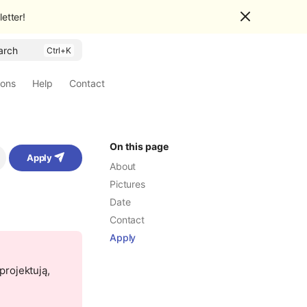
etter!
arch
ions
Help
Contact
On this page
Apply
About
Pictures
Date
Contact
Apply
projektują,